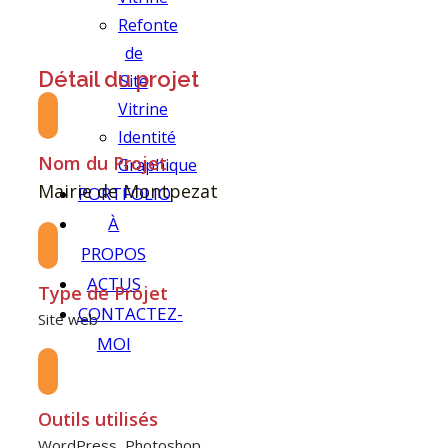
Refonte
de
Détail du projet
Site
Vitrine
Identité
Nom du Projet
Graphique
Mairie de Montpezat
PORTFOLIO
À
PROPOS
ACTUS
Type de Projet
CONTACTEZ-
Site web
MOI
Outils utilisés
WordPress, Photoshop