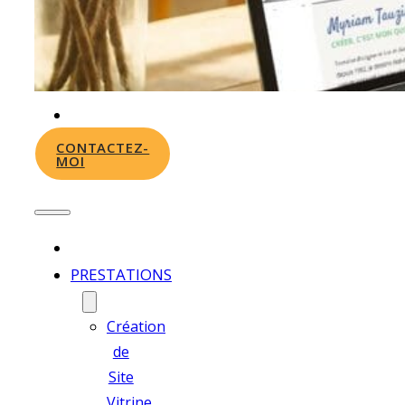
Graphique
PORTFOLIO
À
PROPOS
ACTUS
CONTACTEZ-
MOI
PRESTATIONS
Création
de
Site
Vitrine