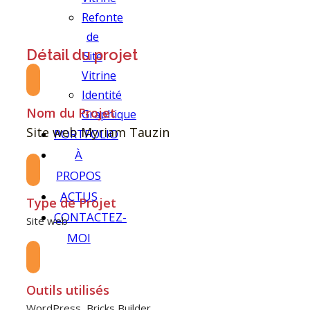
Refonte
de
Détail du projet
Site
Vitrine
Identité
Nom du Projet
Graphique
Site web Myriam Tauzin
PORTFOLIO
À
PROPOS
ACTUS
Type de Projet
CONTACTEZ-
Site web
MOI
Outils utilisés
WordPress, Bricks Builder