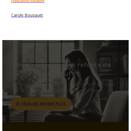
Publication suivante
Carole Bousquet
Envisagez-vous une refonte de
votre site ?
Faites de votre site un outil performant pour
développer votre chiffre d'affaires.
JE VEUX EN SAVOIR PLUS