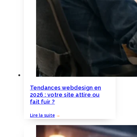
Tendances webdesign en
2026 : votre site attire ou
fait fuir ?
Lire la suite
→