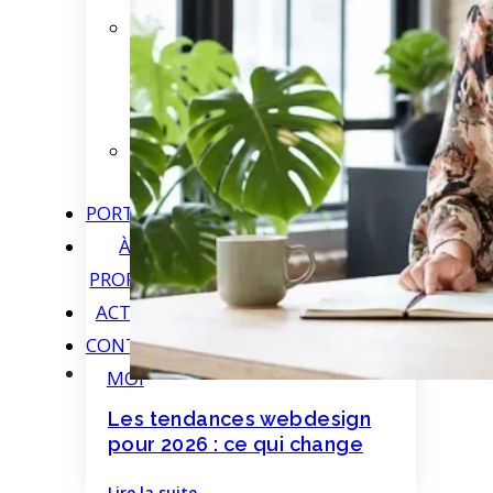
Refonte
de
Site
Vitrine
Identité
Graphique
PORTFOLIO
À
PROPOS
ACTUS
CONTACTEZ-
MOI
Les tendances webdesign
pour 2026 : ce qui change
Lire la suite
→