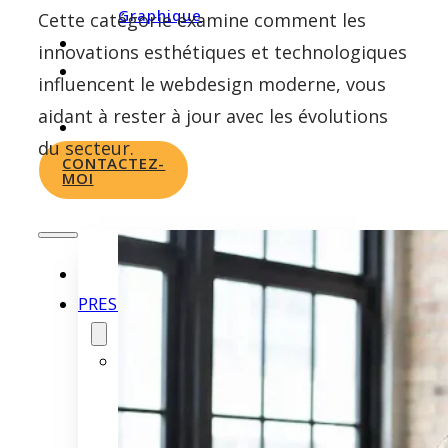
Graphique
Cette catégorie examine comment les
PORTFOLIO
innovations esthétiques et technologiques
À
influencent le webdesign moderne, vous
PROPOS
aidant à rester à jour avec les évolutions
ACTUS
du secteur.
CONTACTEZ-
MOI
PRESTATIONS
Création
de
Site
Vitrine