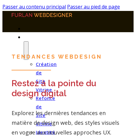
Panneau de gestion des cookies
Passer au contenu principal
Passer au pied de page
PRESTATIONS
TENDANCES WEBDESIGN
Création
de
Site
Restez à la pointe du
Vitrine
design digital
Refonte
de
Explorez les dernières tendances en
Site
matière de design web, des styles visuels
Vitrine
en vogue aux nouvelles approches UX.
Identité