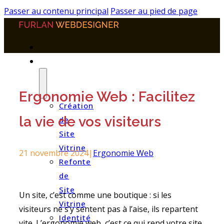
Panneau de gestion des cookies
Passer au contenu principal
Passer au pied de page
PRESTATIONS
Ergonomie Web : Facilitez
Création
la vie de vos visiteurs
de
Site
Vitrine
21 novembre 2024
|
Ergonomie Web
Refonte
de
Site
Un site, c’est comme une boutique : si les
Vitrine
visiteurs ne s’y sentent pas à l’aise, ils repartent
Identité
vite. L’ergonomie web, c’est ce qui rend votre site