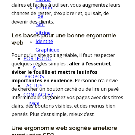
claires et faciles à utiliser, vous augmentez leurs
Refonte
chances de rester, d’explorer et, qui sait, de
de
devenir des clients.
Site
Vitrine
Les bases pour une bonne ergonomie
Identité
web
Graphique
Pour qu’un site soit agréable, il faut respecter
PORTFOLIO
quelques règles simples :
aller à l’essentiel,
À
éviter le fouillis et mettre les infos
PROPOS
importantes en évidence.
Personne n’a envie
ACTUS
de chercher un bouton caché ou de lire un pavé
CONTACTEZ-
interminable. Organisez vos pages avec des titres
MOI
clairs, des boutons visibles, et des menus bien
pensés. Plus c’est simple, mieux c’est.
Une ergonomie web soignée améliore