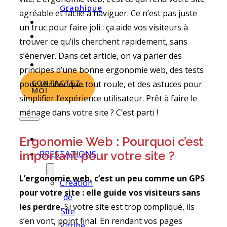
Graphique
agréable et facile à naviguer. Ce n’est pas juste
PORTFOLIO
un truc pour faire joli : ça aide vos visiteurs à
À
trouver ce qu’ils cherchent rapidement, sans
PROPOS
s’énerver. Dans cet article, on va parler des
ACTUS
principes d’une bonne ergonomie web, des tests
CONTACTEZ-
pour vérifier que tout roule, et des astuces pour
MOI
simplifier l’expérience utilisateur. Prêt à faire le
ménage dans votre site ? C’est parti !
Ergonomie Web : Pourquoi c’est
PRESTATIONS
important pour votre site ?
L’ergonomie web, c’est un peu comme un GPS
Création
pour votre site : elle guide vos visiteurs sans
de
les perdre.
Si votre site est trop compliqué, ils
Site
s’en vont, point final. En rendant vos pages
Vitrine