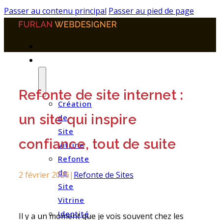
Panneau de gestion des cookies
Passer au contenu principal
Passer au pied de page
PRESTATIONS
Refonte de site internet :
Création
un site qui inspire
de
Site
confiance, tout de suite
Vitrine
Refonte
de
2 février 2026
|
Refonte de Sites
Site
Vitrine
Identité
Il y a un moment que je vois souvent chez les