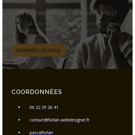
Votre croissance commence ici !
Je vous aide à créer un site et une identité qui
renforcent votre marque et attirent plus de
clients.
DEMANDEZ UN DEVIS
COORDONNÉES
06 22 39 26 41
contact@furlan-webdesigner.fr
pascalfurlan