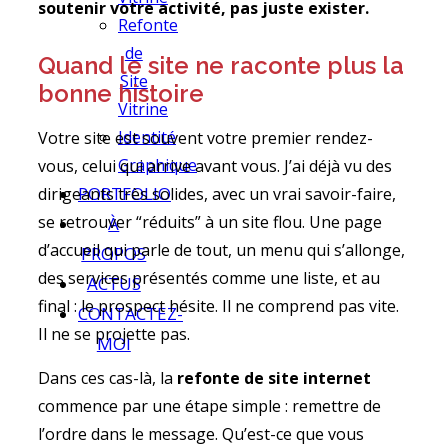
soutenir votre activité, pas juste exister.
Refonte
de
Quand le site ne raconte plus la
Site
bonne histoire
Vitrine
Identité
Votre site est souvent votre premier rendez-
Graphique
vous, celui qui arrive avant vous. J’ai déjà vu des
PORTFOLIO
dirigeants très solides, avec un vrai savoir-faire,
se retrouver “réduits” à un site flou. Une page
À
d’accueil qui parle de tout, un menu qui s’allonge,
PROPOS
des services présentés comme une liste, et au
ACTUS
final : le prospect hésite. Il ne comprend pas vite.
CONTACTEZ-
Il ne se projette pas.
MOI
Dans ces cas-là, la
refonte de site internet
commence par une étape simple : remettre de
l’ordre dans le message. Qu’est-ce que vous