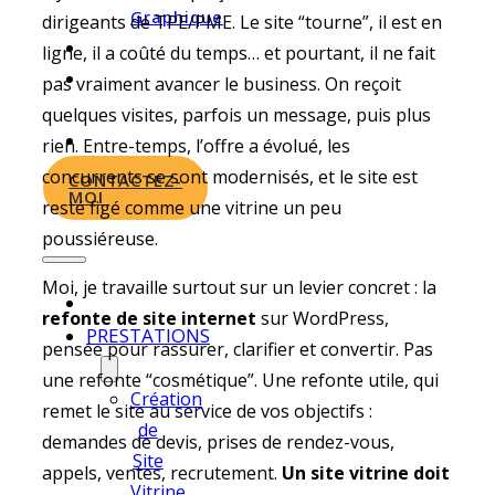
Graphique
dirigeants de TPE/PME. Le site “tourne”, il est en
PORTFOLIO
ligne, il a coûté du temps… et pourtant, il ne fait
À
pas vraiment avancer le business. On reçoit
PROPOS
quelques visites, parfois un message, puis plus
ACTUS
rien. Entre-temps, l’offre a évolué, les
concurrents se sont modernisés, et le site est
CONTACTEZ-
MOI
resté figé comme une vitrine un peu
poussiéreuse.
Moi, je travaille surtout sur un levier concret : la
refonte de site internet
sur WordPress,
PRESTATIONS
pensée pour rassurer, clarifier et convertir. Pas
une refonte “cosmétique”. Une refonte utile, qui
Création
remet le site au service de vos objectifs :
de
demandes de devis, prises de rendez-vous,
Site
appels, ventes, recrutement.
Un site vitrine doit
Vitrine